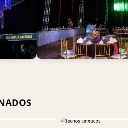
ONADOS
+
Techos cinéticos