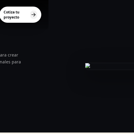
Cotiza tu
proyecto
ara crear
onales para