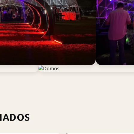
NADOS
+
Toldos Arquitectónicos