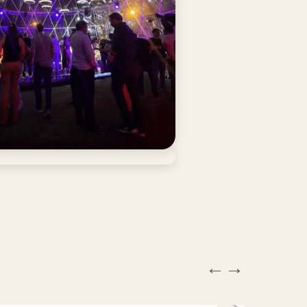
←
→
+
PAGODAS