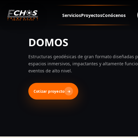
ECHOS - Infraestructura para eventos
Servicios
Proyectos
Conócenos
DOMOS
Estructuras geodésicas de gran formato diseñadas p
espacios inmersivos, impactantes y altamente funci
eventos de alto nivel.
Cotizar proyecto
→